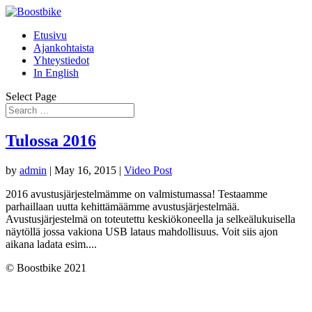
Etusivu
Ajankohtaista
Yhteystiedot
In English
Select Page
Tulossa 2016
by
admin
|
May 16, 2015
|
Video Post
2016 avustusjärjestelmämme on valmistumassa! Testaamme
parhaillaan uutta kehittämäämme avustusjärjestelmää.
Avustusjärjestelmä on toteutettu keskiökoneella ja selkeälukuisella
näytöllä jossa vakiona USB lataus mahdollisuus. Voit siis ajon
aikana ladata esim....
© Boostbike 2021